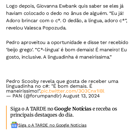
Logo depois, Giovanna Ewbank quis saber se eles já
haviam colocado o dedo no ânus de alguém. “Eu já!
Adoro brincar com o c*. O dedão, a língua, adoro c*”,
revelou Valesca Popozuda.
Pedro aproveitou a oportunidade e disse ter recebido
‘beijo grego’. “C*-língua' é bom demais! É maneiro! Eu
gosto, inclusive. A linguadinha é maneiríssima.”
Pedro Scooby revela que gosta de receber uma
linguadinha no c#: "É bom demais. É
maneirissimo!".
pic.twitter.com/3O3Cnx1IBl
— PAN (@forumpandlr)
August 13, 2024
Siga o A TARDE no
Google Notícias
e receba os
principais destaques do dia.
Siga o A TARDE no Google Noticias