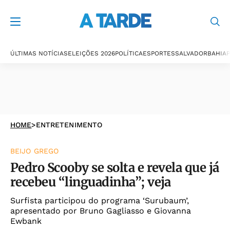
ÚLTIMAS NOTÍCIAS
ELEIÇÕES 2026
POLÍTICA
ESPORTES
SALVADOR
BAHIA
P
HOME
>
ENTRETENIMENTO
BEIJO GREGO
Pedro Scooby se solta e revela que já
recebeu “linguadinha”; veja
Surfista participou do programa ‘Surubaum’,
apresentado por Bruno Gagliasso e Giovanna
Ewbank