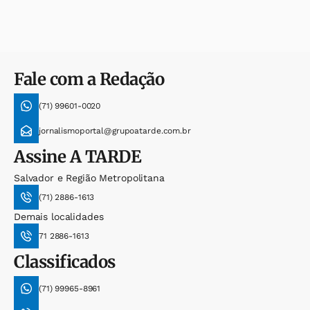
Fale com a Redação
(71) 99601-0020
jornalismoportal@grupoatarde.com.br
Assine
A TARDE
Salvador e Região Metropolitana
(71) 2886-1613
Demais localidades
71 2886-1613
Classificados
(71) 99965-8961