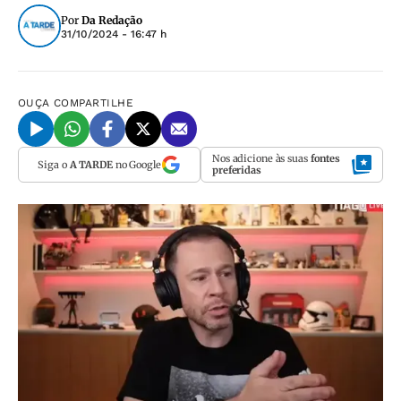
Por
Da Redação
31/10/2024 - 16:47 h
OUÇA
COMPARTILHE
Nos adicione às suas
fontes
Siga o
A TARDE
no Google
preferidas