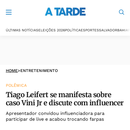
ÚLTIMAS NOTÍCIAS
ELEIÇÕES 2026
POLÍTICA
ESPORTES
SALVADOR
BAHIA
P
HOME
>
ENTRETENIMENTO
POLÊMICA
Tiago Leifert se manifesta sobre
caso Vini Jr e discute com influencer
Apresentador convidou influenciadora para
participar de live e acabou trocando farpas