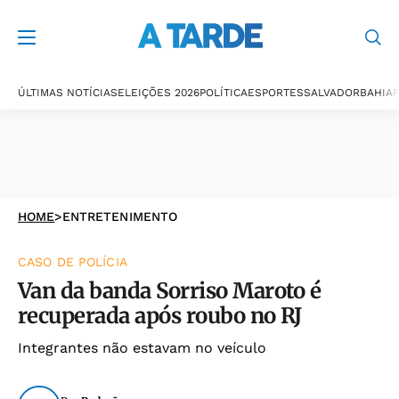
ÚLTIMAS NOTÍCIAS
ELEIÇÕES 2026
POLÍTICA
ESPORTES
SALVADOR
BAHIA
P
HOME
>
ENTRETENIMENTO
CASO DE POLÍCIA
Van da banda Sorriso Maroto é
recuperada após roubo no RJ
Integrantes não estavam no veículo