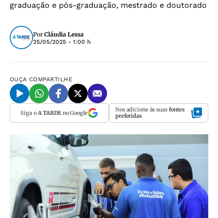
graduação e pós-graduação, mestrado e doutorado
Por
Cláudia Lessa
25/05/2025 - 1:00 h
OUÇA
COMPARTILHE
Nos adicione às suas
fontes
Siga o
A TARDE
no Google
preferidas