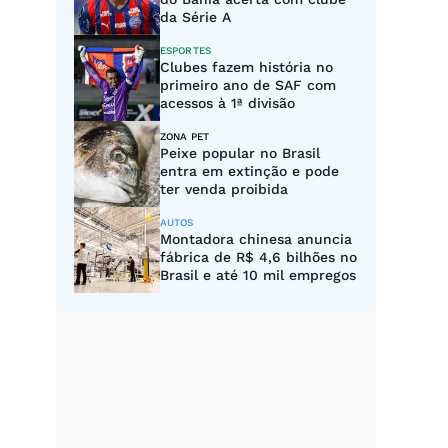
da Série A
ESPORTES
Clubes fazem história no
primeiro ano de SAF com
acessos à 1ª divisão
ZONA PET
Peixe popular no Brasil
entra em extinção e pode
ter venda proibida
AUTOS
Montadora chinesa anuncia
fábrica de R$ 4,6 bilhões no
Brasil e até 10 mil empregos