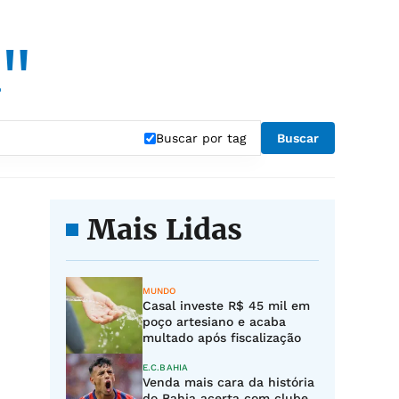
a"
Buscar por tag
Buscar
Mais Lidas
MUNDO
Casal investe R$ 45 mil em
poço artesiano e acaba
multado após fiscalização
E.C.BAHIA
Venda mais cara da história
do Bahia acerta com clube