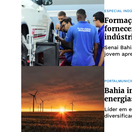
ESPECIAL IND
Formaçã
fornece
indústr
Senai Bahi
jovem apre
graduação
PORTALMUNICI
Bahia i
energia
Líder em e
diversific