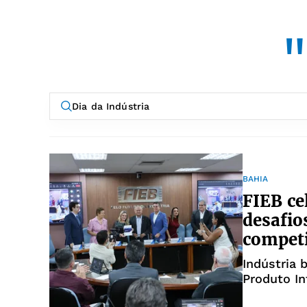
"
BAHIA
FIEB ce
desafio
competi
Indústria 
Produto In