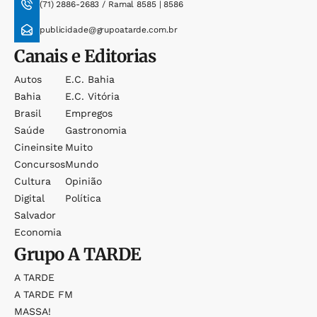
(71) 2886-2683 / Ramal 8585 | 8586
publicidade@grupoatarde.com.br
Canais e Editorias
Autos
E.c. Bahia
Bahia
E.c. Vitória
Brasil
Empregos
Saúde
Gastronomia
Cineinsite
Muito
Concursos
Mundo
Cultura
Opinião
Digital
Política
Salvador
Economia
Grupo
A TARDE
A TARDE
A TARDE FM
MASSA!