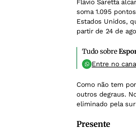
Flávio Saretta al
soma 1.095 pontos
Estados Unidos, q
partir de 24 de ag
Tudo sobre
Espo
Entre no can
Como não tem ponto
outros degraus. No
eliminado pela sur
Presente