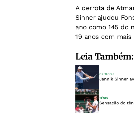
A derrota de Atman
Sinner ajudou Fon
ano como 145 do m
19 anos com mais 
Leia Também:
CRITICOU
Jannik Sinner ava
TÊNIS
Sensação do tên