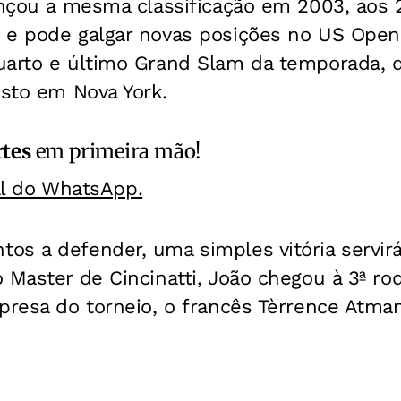
cançou a mesma classificação em 2003, aos 
 e pode galgar novas posições no US Open
uarto e último Grand Slam da temporada, 
osto em Nova York.
rtes
em primeira mão!
al do WhatsApp.
s a defender, uma simples vitória servirá
 Master de Cincinatti, João chegou à 3ª rod
presa do torneio, o francês Tèrrence Atma