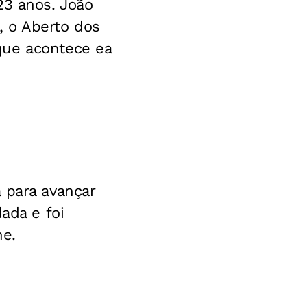
23 anos.
João
, o Aberto dos
que acontece ea
 para avançar
ada e foi
ne.