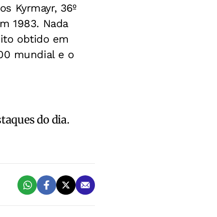
los Kyrmayr, 36º
em 1983. Nada
eito obtido em
100 mundial e o
staques do dia.