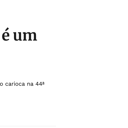
a é um
o carioca na 44ª