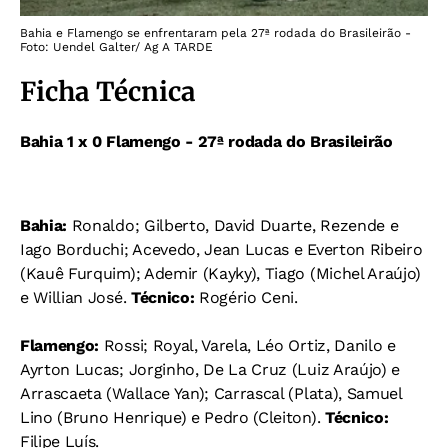
Bahia e Flamengo se enfrentaram pela 27ª rodada do Brasileirão -
Foto: Uendel Galter/ Ag A TARDE
Ficha Técnica
Bahia 1 x 0 Flamengo - 27ª rodada do Brasileirão
Bahia:
Ronaldo; Gilberto, David Duarte, Rezende e
Iago Borduchi; Acevedo, Jean Lucas e Everton Ribeiro
(Kauê Furquim); Ademir (Kayky), Tiago (Michel Araújo)
e Willian José.
Técnico:
Rogério Ceni.
Flamengo:
Rossi; Royal, Varela, Léo Ortiz, Danilo e
Ayrton Lucas; Jorginho, De La Cruz (Luiz Araújo) e
Arrascaeta (Wallace Yan); Carrascal (Plata), Samuel
Lino (Bruno Henrique) e Pedro (Cleiton).
Técnico:
Filipe Luís.