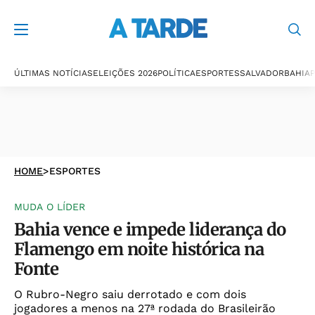
ÚLTIMAS NOTÍCIAS
ELEIÇÕES 2026
POLÍTICA
ESPORTES
SALVADOR
BAHIA
P
HOME
>
ESPORTES
MUDA O LÍDER
Bahia vence e impede liderança do
Flamengo em noite histórica na
Fonte
O Rubro-Negro saiu derrotado e com dois
jogadores a menos na 27ª rodada do Brasileirão