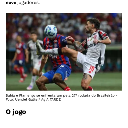
nove
jogadores.
Bahia e Flamengo se enfrentaram pela 27ª rodada do Brasileirão -
Foto: Uendel Galter/ Ag A TARDE
O jogo