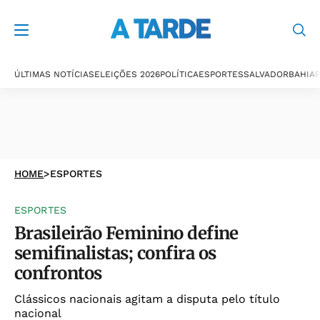
ÚLTIMAS NOTÍCIAS
ELEIÇÕES 2026
POLÍTICA
ESPORTES
SALVADOR
BAHIA
P
HOME
>
ESPORTES
ESPORTES
Brasileirão Feminino define
semifinalistas; confira os
confrontos
Clássicos nacionais agitam a disputa pelo título
nacional