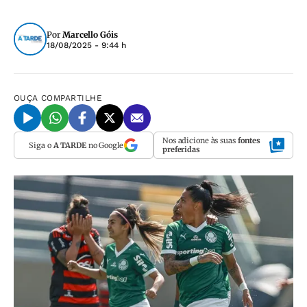
Por
Marcello Góis
18/08/2025 - 9:44 h
OUÇA
COMPARTILHE
Nos adicione às suas
fontes
Siga o
A TARDE
no Google
preferidas