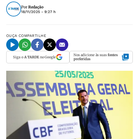
Por
Redação
18/11/2025 - 9:27 h
OUÇA
COMPARTILHE
Nos adicione às suas
fontes
Siga o
A TARDE
no Google
preferidas