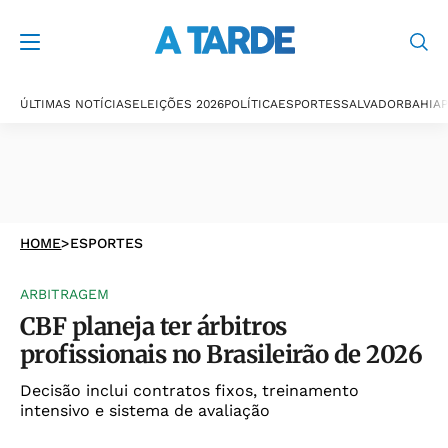
ÚLTIMAS NOTÍCIAS
ELEIÇÕES 2026
POLÍTICA
ESPORTES
SALVADOR
BAHIA
P
HOME
>
ESPORTES
ARBITRAGEM
CBF planeja ter árbitros
profissionais no Brasileirão de 2026
Decisão inclui contratos fixos, treinamento
intensivo e sistema de avaliação