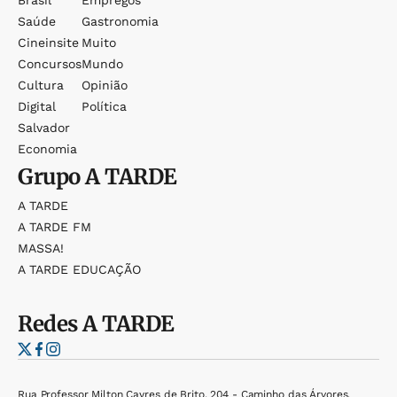
Brasil
Empregos
Saúde
Gastronomia
Cineinsite
Muito
Concursos
Mundo
Cultura
Opinião
Digital
Política
Salvador
Economia
Grupo
A TARDE
A TARDE
A TARDE FM
MASSA!
A TARDE EDUCAÇÃO
Redes
A TARDE
Rua Professor Milton Cayres de Brito, 204 - Caminho das Árvores,