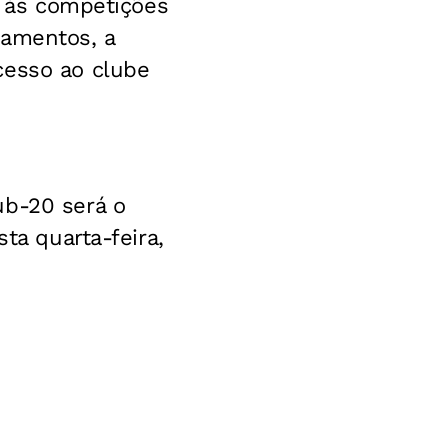
o às competições
namentos, a
cesso ao clube
ub-20 será o
ta quarta-feira,