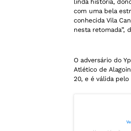
linda história, do
com uma bela estr
conhecida Vila Ca
nesta retomada”, d
O adversário do Y
Atlético de Alagoi
20, e é válida pel
Ve