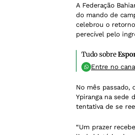
A Federação Bahian
do mando de campo 
celebrou o retorno
perecível pelo ingr
Tudo sobre
Espo
Entre no can
No mês passado, o
Ypiranga na sede 
tentativa de se ree
“Um prazer recebe