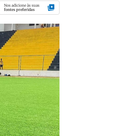
Nos adicione às suas
fontes preferidas