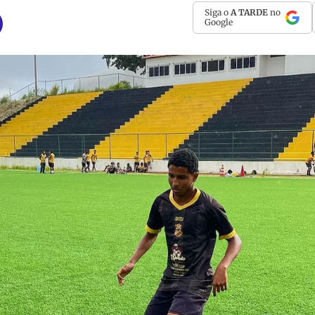
Siga o
A TARDE
no
Google