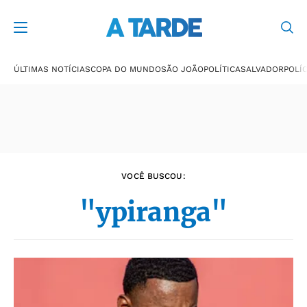
Últimas notícias
ÚLTIMAS NOTÍCIAS
COPA DO MUNDO
SÃO JOÃO
POLÍTICA
SALVADOR
POLÍC
VOCÊ BUSCOU:
"ypiranga"