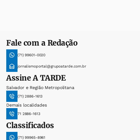
Fale com a Redação
(71) 99601-0020
jornalismoportal@grupoatarde.com.br
Assine
A TARDE
Salvador e Região Metropolitana
(71) 2886-1613
Demais localidades
71 2886-1613
Classificados
(71) 99965-8961