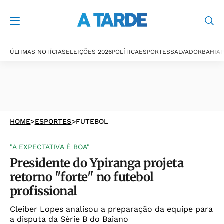
ÚLTIMAS NOTÍCIAS
ELEIÇÕES 2026
POLÍTICA
ESPORTES
SALVADOR
BAHIA
P
HOME
>
ESPORTES
>
FUTEBOL
"A EXPECTATIVA É BOA"
Presidente do Ypiranga projeta
retorno "forte" no futebol
profissional
Cleiber Lopes analisou a preparação da equipe para
a disputa da Série B do Baiano