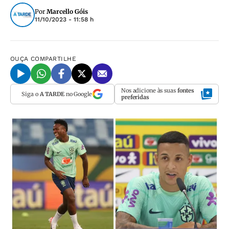
Por
Marcello Góis
11/10/2023 - 11:58 h
OUÇA
COMPARTILHE
Nos adicione às suas
fontes
Siga o
A TARDE
no Google
preferidas