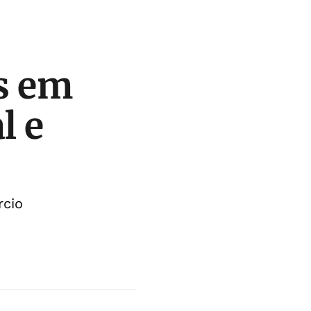
s em
l e
rcio