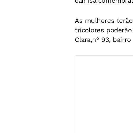
camisa comemorati
As mulheres terão 
tricolores poderão
Clara,n° 93, bairro