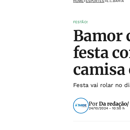
HOME
>
ESPORTES
>
E.C.BAHIA
FESTÃO!
Bamor 
festa c
camisa 
Festa vai rolar no 
Por
Da redação/
24/10/2024 - 10:50 h