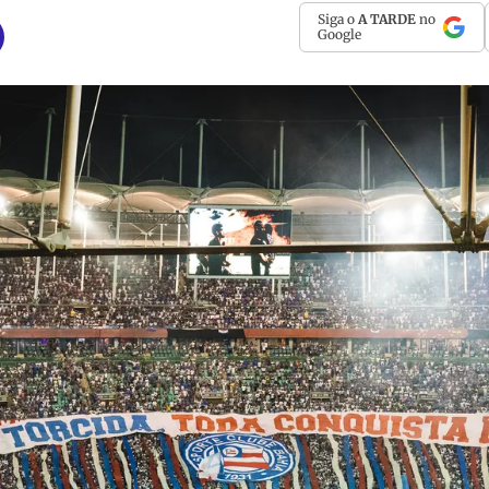
Siga o
A TARDE
no
Google