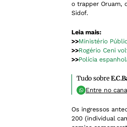
o trapper Oruam, 
Sidof.
Leia mais:
>>
Ministério Públi
>>
Rogério Ceni vol
>>
Polícia espanho
Tudo sobre
E.C.B
Entre no can
Os ingressos antec
200 (individual ca