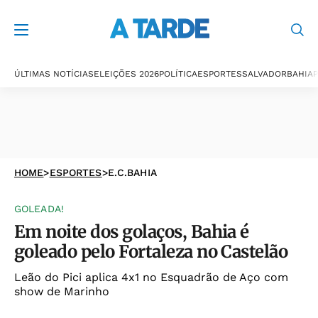
ÚLTIMAS NOTÍCIAS
ELEIÇÕES 2026
POLÍTICA
ESPORTES
SALVADOR
BAHIA
P
HOME
>
ESPORTES
>
E.C.BAHIA
GOLEADA!
Em noite dos golaços, Bahia é
goleado pelo Fortaleza no Castelão
Leão do Pici aplica 4x1 no Esquadrão de Aço com
show de Marinho