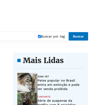
Buscar por tag
Buscar
Mais Lidas
ZONA PET
Peixe popular no Brasil
entra em extinção e pode
ter venda proibida
CINEINSITE
Série de suspense da
Netflix com 8 episódios