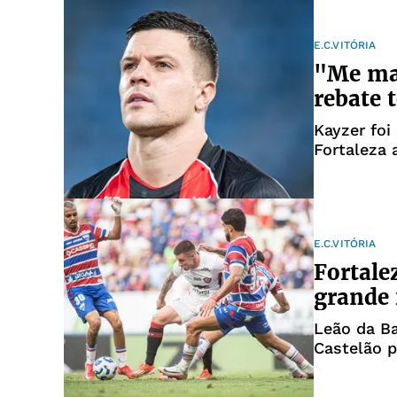
E.C.VITÓRIA
"Me ma
rebate 
Kayzer foi
Fortaleza 
E.C.VITÓRIA
Fortalez
grande 
Leão da Ba
Castelão p