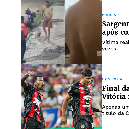
POLÍCIA
Sargent
após co
Vítima rea
vezes
E.C.VITÓRIA
Final d
Vitória
Apenas um 
título da 