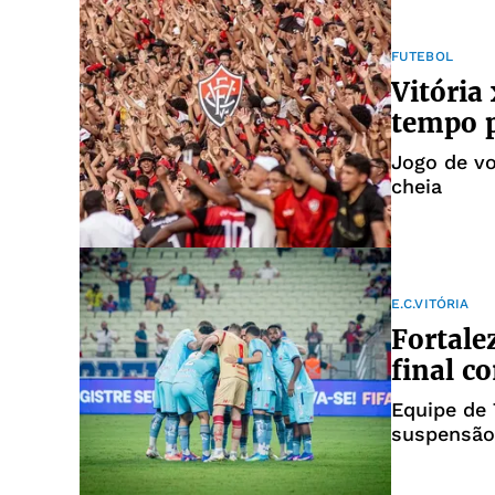
FUTEBOL
Vitória 
tempo p
Jogo de vo
cheia
E.C.VITÓRIA
Fortale
final co
Equipe de 
suspensão