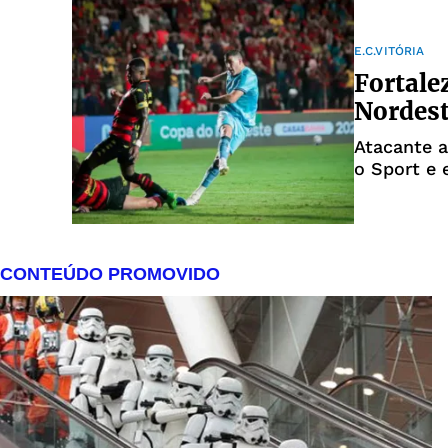
E.C.VITÓRIA
Fortalez
Nordest
Atacante a
o Sport e 