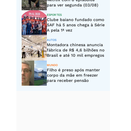
para ver segunda (03/08)
ESPORTES
Clube baiano fundado como
SAF há 5 anos chega à Série
A pela 1ª vez
AUTOS
Montadora chinesa anuncia
fábrica de R$ 4,6 bilhões no
Brasil e até 10 mil empregos
MUNDO
Filho é preso após manter
corpo da mãe em freezer
para receber pensão