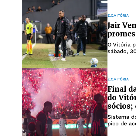
E.C.VITÓRIA
Jair Ve
promess
O Vitória 
sábado, 30
E.C.VITÓRIA
Final d
do Vitó
sócios;
Sistema do
pico de ac