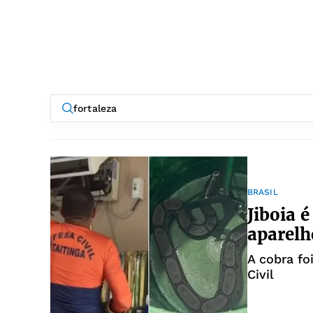
BRASIL
Jiboia 
aparelh
A cobra fo
Civil