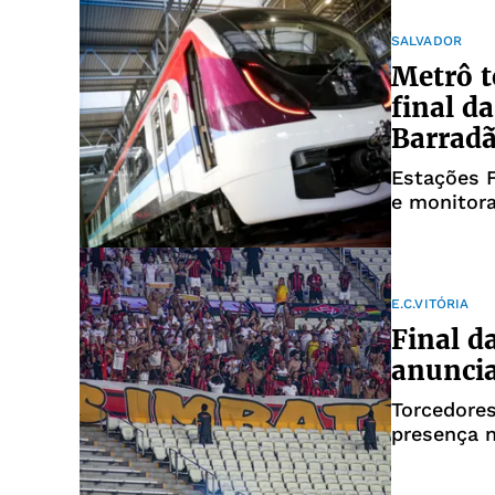
SALVADOR
Metrô t
final d
Barrad
Estações F
e monitor
E.C.VITÓRIA
Final d
anuncia
Torcedores
presença n