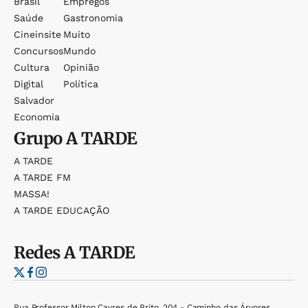
Brasil
Empregos
Saúde
Gastronomia
Cineinsite
Muito
Concursos
Mundo
Cultura
Opinião
Digital
Política
Salvador
Economia
Grupo
A TARDE
A TARDE
A TARDE FM
MASSA!
A TARDE EDUCAÇÃO
Redes
A TARDE
Rua Professor Milton Cayres de Brito, 204 - Caminho das Árvores,