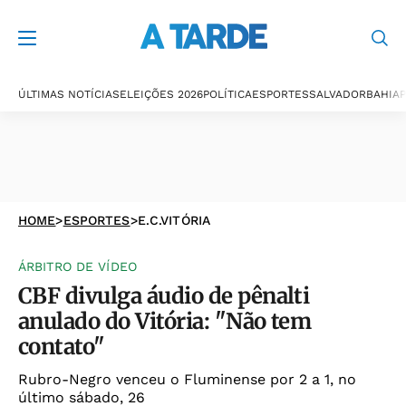
ÚLTIMAS NOTÍCIAS
ELEIÇÕES 2026
POLÍTICA
ESPORTES
SALVADOR
BAHIA
P
HOME
>
ESPORTES
>
E.C.VITÓRIA
ÁRBITRO DE VÍDEO
CBF divulga áudio de pênalti
anulado do Vitória: "Não tem
contato"
Rubro-Negro venceu o Fluminense por 2 a 1, no
último sábado, 26