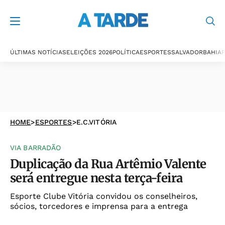
ÚLTIMAS NOTÍCIAS
ELEIÇÕES 2026
POLÍTICA
ESPORTES
SALVADOR
BAHIA
P
HOME
>
ESPORTES
>
E.C.VITÓRIA
VIA BARRADÃO
Duplicação da Rua Artêmio Valente
será entregue nesta terça-feira
Esporte Clube Vitória convidou os conselheiros,
sócios, torcedores e imprensa para a entrega