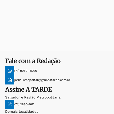
Fale com a Redação
(71) 99601-0020
jornalismoportal@grupoatarde.com.br
Assine
A TARDE
Salvador e Região Metropolitana
(71) 2886-1613
Demais localidades