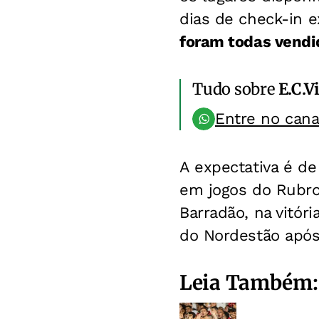
dias de check-in e
foram todas vendi
Tudo sobre
E.C.V
Entre no can
A expectativa é de
em jogos do Rubr
Barradão, na vitór
do Nordestão após
Leia Também: