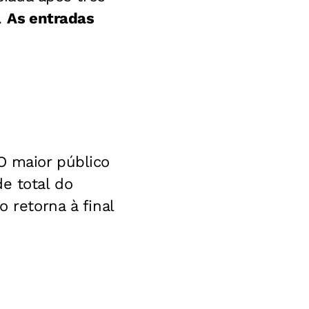
.
As entradas
O maior público
de total do
 retorna à final