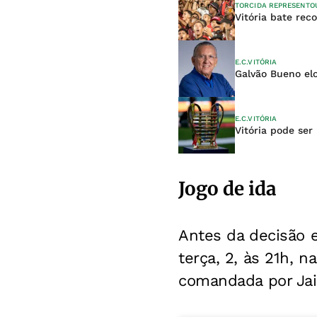
TORCIDA REPRESENTO
Vitória bate rec
E.C.VITÓRIA
Galvão Bueno elo
E.C.VITÓRIA
Vitória pode se
Jogo de ida
Antes da decisão e
terça, 2, às 21h, 
comandada por Jair