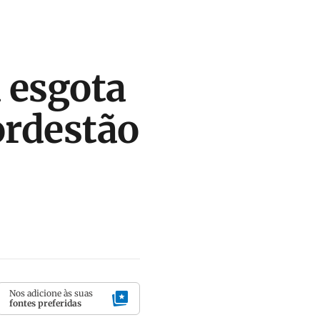
a esgota
ordestão
Nos adicione às suas
fontes preferidas