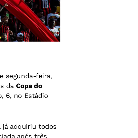
e segunda-feira,
is da
Copa do
, 6, no Estádio
 já adquiriu todos
ciada após três