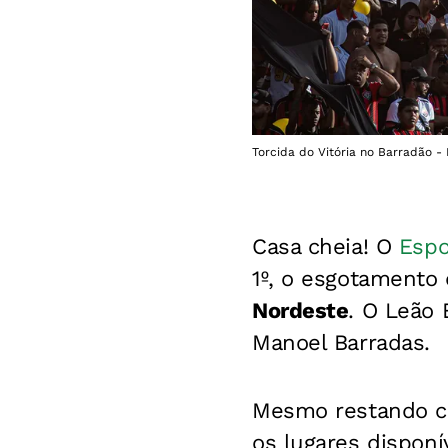
Torcida do Vitória no Barradão - F
Casa cheia! O
Espo
1º, o esgotamento 
Nordeste
. O Leão 
Manoel Barradas.
Mesmo restando cin
os lugares disponív