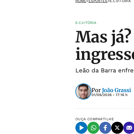
HOME
>
ESPORTES
>
E.C.VITÓRIA
E.C.VITÓRIA
Mas já?
ingress
Leão da Barra enfre
Por
João Grassi
01/06/2026 - 17:16 h
OUÇA
COMPARTILHE