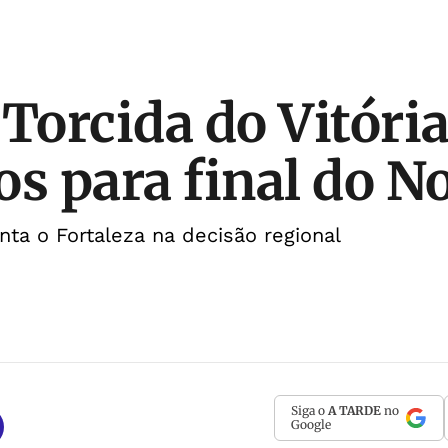
 Torcida do Vitóri
os para final do N
nta o Fortaleza na decisão regional
Siga o
A TARDE
no
Google