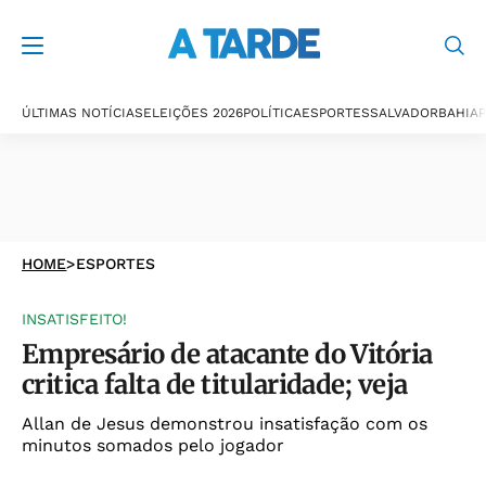
ÚLTIMAS NOTÍCIAS
ELEIÇÕES 2026
POLÍTICA
ESPORTES
SALVADOR
BAHIA
P
HOME
>
ESPORTES
INSATISFEITO!
Empresário de atacante do Vitória
critica falta de titularidade; veja
Allan de Jesus demonstrou insatisfação com os
minutos somados pelo jogador