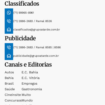
Classificados
(71) 99965-8961
(71) 2886-2683 / Ramal 8526
classificados@grupoatarde.com.br
Publicidade
(71) 2886-2683 / Ramal 8585 | 8586
publicidade@grupoatarde.com.br
Canais e Editorias
Autos
E.c. Bahia
Bahia
E.c. Vitória
Brasil
Empregos
Saúde
Gastronomia
Cineinsite
Muito
Concursos
Mundo