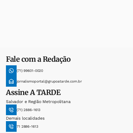
Fale com a Redação
(71) 99601-0020
jornalismoportal@grupoatarde.com.br
Assine
A TARDE
Salvador e Região Metropolitana
(71) 2886-1613
Demais localidades
71 2886-1613