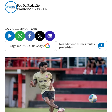
Por
Da Redação
13/05/2024 - 13:41 h
OUÇA
COMPARTILHE
Nos adicione às suas
fontes
Siga o
A TARDE
no Google
preferidas