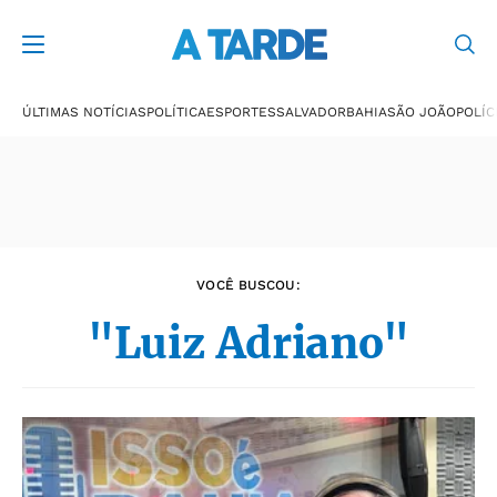
Últimas notícias
ÚLTIMAS NOTÍCIAS
POLÍTICA
ESPORTES
SALVADOR
BAHIA
SÃO JOÃO
POLÍC
VOCÊ BUSCOU:
"Luiz Adriano"