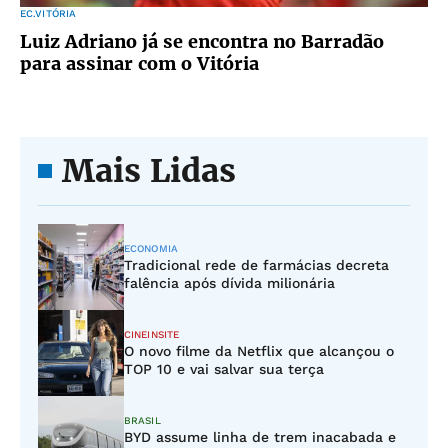
EC.VITÓRIA
Luiz Adriano já se encontra no Barradão
para assinar com o Vitória
Mais Lidas
ECONOMIA
Tradicional rede de farmácias decreta
falência após dívida milionária
CINEINSITE
O novo filme da Netflix que alcançou o
TOP 10 e vai salvar sua terça
BRASIL
BYD assume linha de trem inacabada e