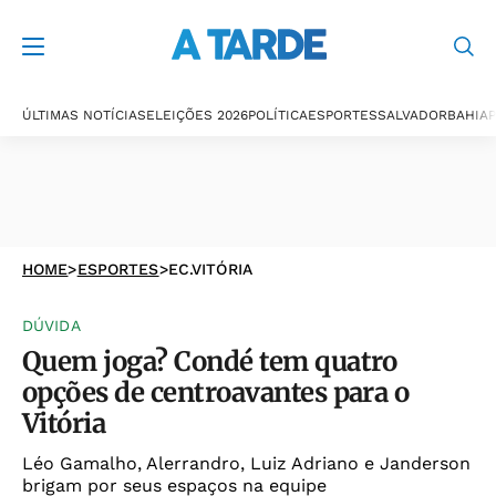
ÚLTIMAS NOTÍCIAS
ELEIÇÕES 2026
POLÍTICA
ESPORTES
SALVADOR
BAHIA
P
HOME
>
ESPORTES
>
EC.VITÓRIA
DÚVIDA
Quem joga? Condé tem quatro
opções de centroavantes para o
Vitória
Léo Gamalho, Alerrandro, Luiz Adriano e Janderson
brigam por seus espaços na equipe