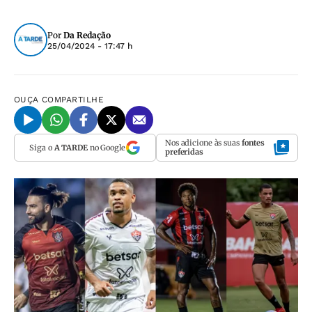
Por
Da Redação
25/04/2024 - 17:47 h
OUÇA
COMPARTILHE
Nos adicione às suas
fontes
Siga o
A TARDE
no Google
preferidas