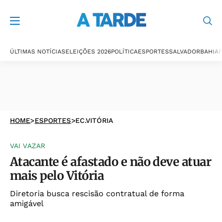
ÚLTIMAS NOTÍCIAS
ELEIÇÕES 2026
POLÍTICA
ESPORTES
SALVADOR
BAHIA
P
HOME
>
ESPORTES
>
EC.VITÓRIA
VAI VAZAR
Atacante é afastado e não deve atuar
mais pelo Vitória
Diretoria busca rescisão contratual de forma
amigável