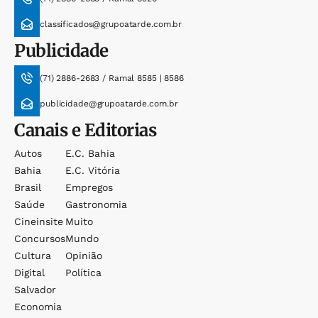
classificados@grupoatarde.com.br
Publicidade
(71) 2886-2683 / Ramal 8585 | 8586
publicidade@grupoatarde.com.br
Canais e Editorias
Autos
E.c. Bahia
Bahia
E.c. Vitória
Brasil
Empregos
Saúde
Gastronomia
Cineinsite
Muito
Concursos
Mundo
Cultura
Opinião
Digital
Política
Salvador
Economia