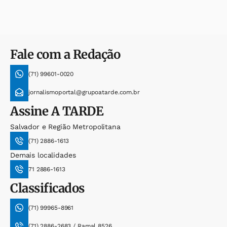
Fale com a Redação
(71) 99601-0020
jornalismoportal@grupoatarde.com.br
Assine
A TARDE
Salvador e Região Metropolitana
(71) 2886-1613
Demais localidades
71 2886-1613
Classificados
(71) 99965-8961
(71) 2886-2683 / Ramal 8526