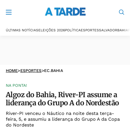
ÚLTIMAS NOTÍCIAS
ELEIÇÕES 2026
POLÍTICA
ESPORTES
SALVADOR
BAHIA
P
HOME
>
ESPORTES
>
EC.BAHIA
NA PONTA!
Algoz do Bahia, River-PI assume a
liderança do Grupo A do Nordestão
River-PI venceu o Náutico na noite desta terça-
feira, 5, e assumiu a liderança do Grupo A da Copa
do Nordeste