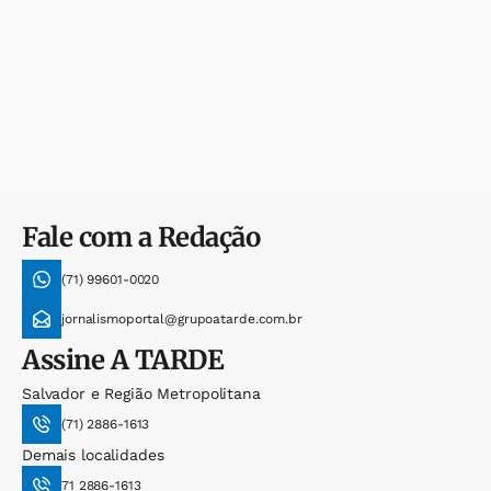
Fale com a Redação
(71) 99601-0020
jornalismoportal@grupoatarde.com.br
Assine
A TARDE
Salvador e Região Metropolitana
(71) 2886-1613
Demais localidades
71 2886-1613