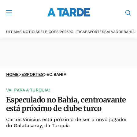
ÚLTIMAS NOTÍCIAS
ELEIÇÕES 2026
POLÍTICA
ESPORTES
SALVADOR
BAHIA
P
HOME
>
ESPORTES
>
EC.BAHIA
VAI PARA A TURQUIA!
Especulado no Bahia, centroavante
está próximo de clube turco
Carlos Vinicius está próximo de ser o novo jogador
do Galatasaray, da Turquia