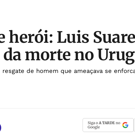
e herói: Luis Suare
da morte no Urug
no resgate de homem que ameaçava se enforc
Siga o
A TARDE
no
Google