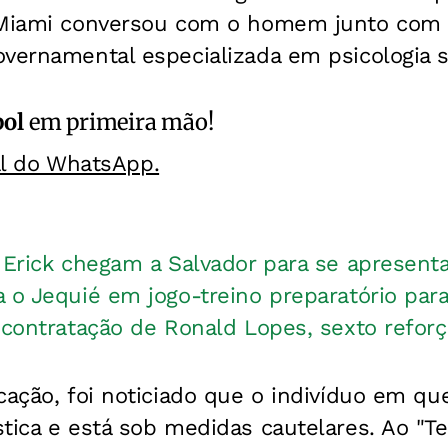
r Miami conversou com o homem junto co
vernamental especializada em psicologia s
bol
em primeira mão!
al do WhatsApp.
e Erick chegam a Salvador para se apresent
a o Jequié em jogo-treino preparatório par
a contratação de Ronald Lopes, sexto refor
cação, foi noticiado que o indivíduo em q
tica e está sob medidas cautelares. Ao "T