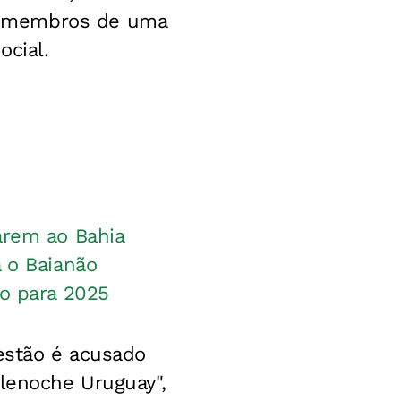
m membros de uma
ocial.
arem ao Bahia
a o Baianão
ço para 2025
uestão é acusado
elenoche Uruguay",