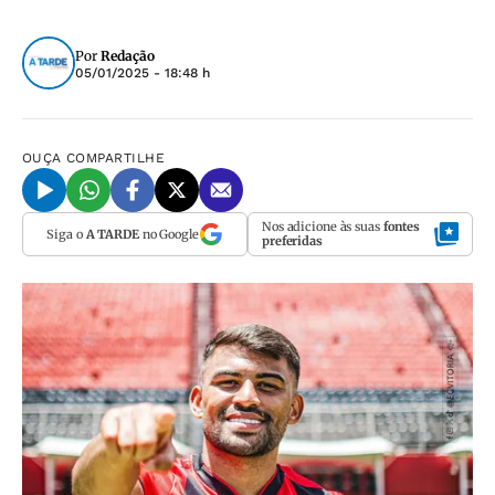
Por
Redação
05/01/2025 - 18:48 h
OUÇA
COMPARTILHE
Nos adicione às suas
fontes
Siga o
A TARDE
no Google
preferidas