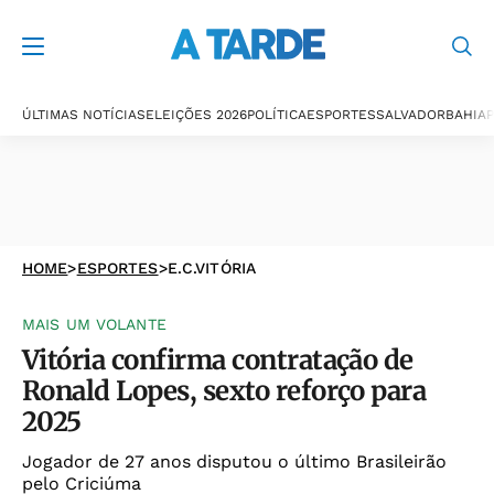
ÚLTIMAS NOTÍCIAS
ELEIÇÕES 2026
POLÍTICA
ESPORTES
SALVADOR
BAHIA
P
HOME
>
ESPORTES
>
E.C.VITÓRIA
MAIS UM VOLANTE
Vitória confirma contratação de
Ronald Lopes, sexto reforço para
2025
Jogador de 27 anos disputou o último Brasileirão
pelo Criciúma