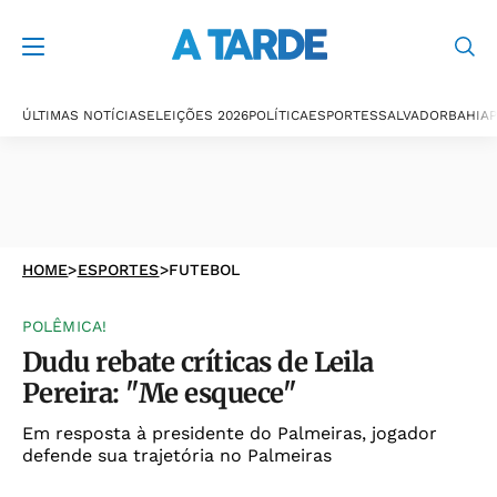
ÚLTIMAS NOTÍCIAS
ELEIÇÕES 2026
POLÍTICA
ESPORTES
SALVADOR
BAHIA
P
HOME
>
ESPORTES
>
FUTEBOL
POLÊMICA!
Dudu rebate críticas de Leila
Pereira: "Me esquece"
Em resposta à presidente do Palmeiras, jogador
defende sua trajetória no Palmeiras