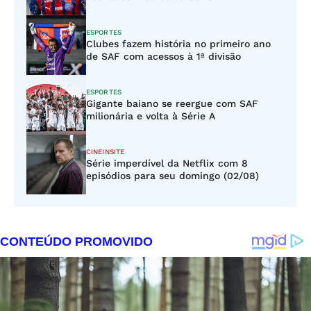
ESPORTES
Clubes fazem história no primeiro ano
de SAF com acessos à 1ª divisão
ESPORTES
Gigante baiano se reergue com SAF
milionária e volta à Série A
CINEINSITE
Série imperdível da Netflix com 8
episódios para seu domingo (02/08)