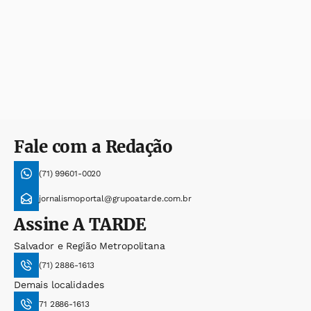
Fale com a Redação
(71) 99601-0020
jornalismoportal@grupoatarde.com.br
Assine
A TARDE
Salvador e Região Metropolitana
(71) 2886-1613
Demais localidades
71 2886-1613