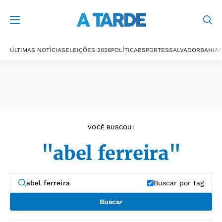
Últimas notícias
ÚLTIMAS NOTÍCIAS
ELEIÇÕES 2026
POLÍTICA
ESPORTES
SALVADOR
BAHIA
P
VOCÊ BUSCOU:
"abel ferreira"
Buscar por tag
Buscar