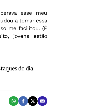
sperava esse meu
judou a tomar essa
so me facilitou. (É
ito, jovens estão
staques do dia.