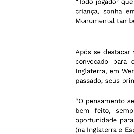
“Todo jogador que
criança, sonha e
Monumental também
Após se destacar n
convocado para d
Inglaterra, em We
passado, seus prim
“O pensamento se
bem feito, semp
oportunidade para
(na Inglaterra e E