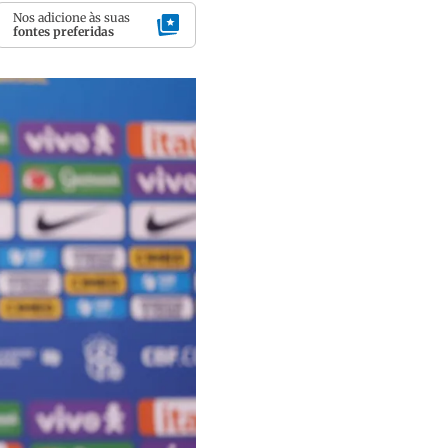
Nos adicione às suas
fontes preferidas