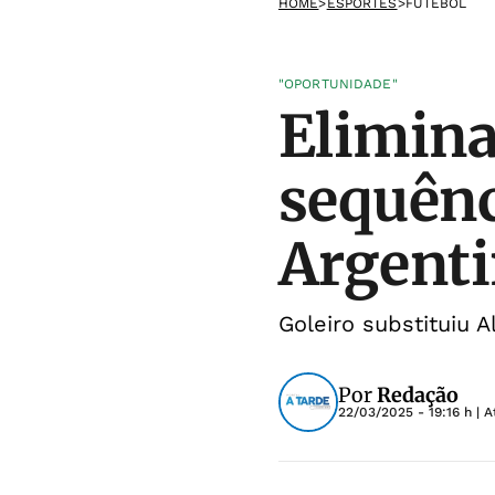
HOME
>
ESPORTES
>
FUTEBOL
"OPORTUNIDADE"
Elimina
sequênc
Argent
Goleiro substituiu 
Por
Redação
22/03/2025 - 19:16 h
| A