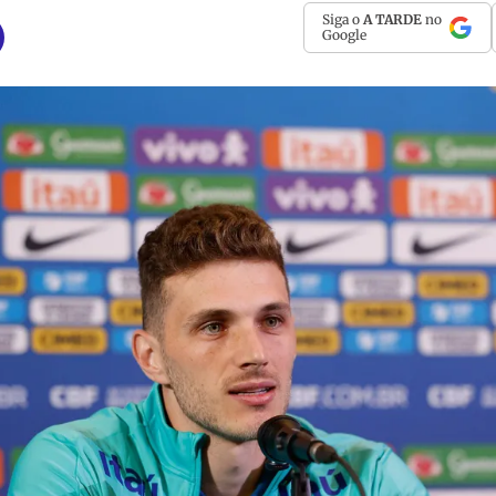
Siga o
A TARDE
no
Google