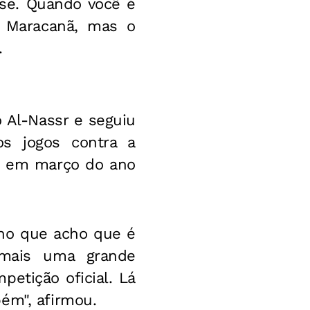
sse. Quando você é
o Maracanã, mas o
.
o Al-Nassr e seguiu
os jogos contra a
u, em março do ano
ho que acho que é
 mais uma grande
etição oficial. Lá
ém", afirmou.