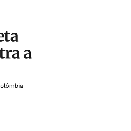
eta
tra a
Colômbia