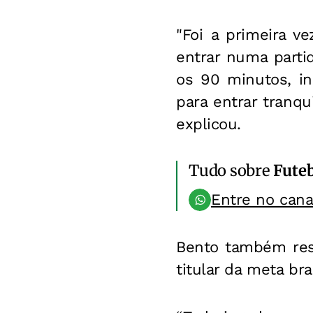
"Foi a primeira v
entrar numa parti
os 90 minutos, in
para entrar tranq
explicou.
Tudo sobre
Fute
Entre no can
Bento também ress
titular da meta br