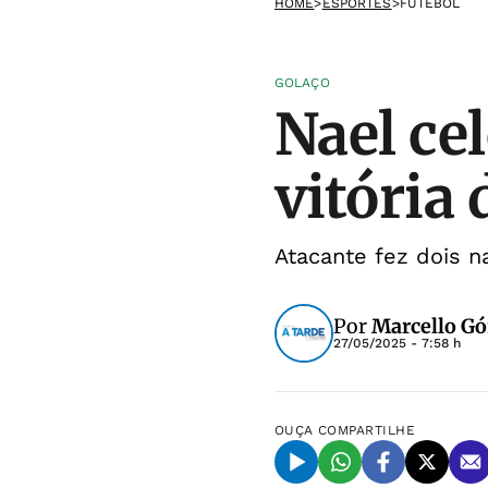
HOME
>
ESPORTES
>
FUTEBOL
GOLAÇO
Nael ce
vitória 
Atacante fez dois na
Por
Marcello Gó
27/05/2025 - 7:58 h
OUÇA
COMPARTILHE