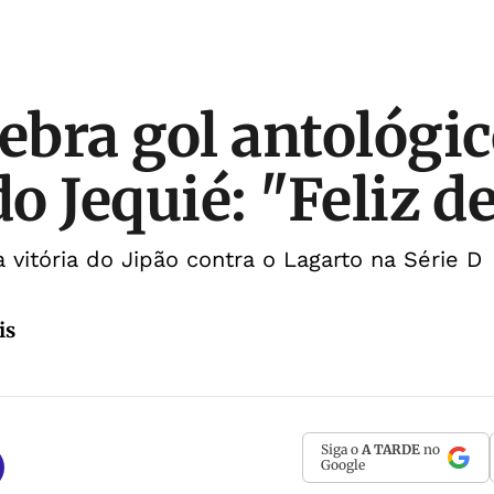
lebra gol antológi
do Jequié: "Feliz 
 vitória do Jipão contra o Lagarto na Série D
is
Siga o
A TARDE
no
Google