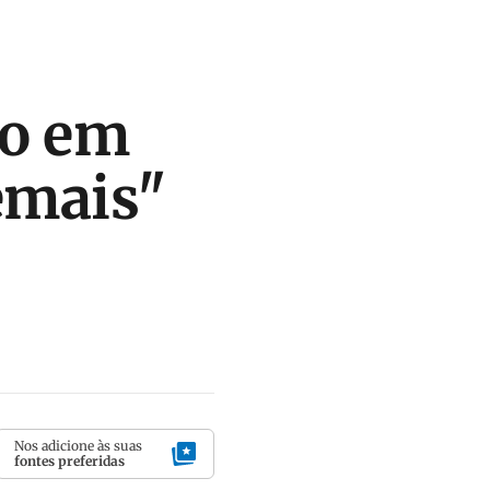
co em
demais"
Nos adicione às suas
fontes preferidas