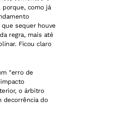
, porque, como já
fundamento
re que sequer houve
 da regra, mais até
inar. Ficou claro
um "erro de
 impacto
erior, o árbitro
m decorrência do