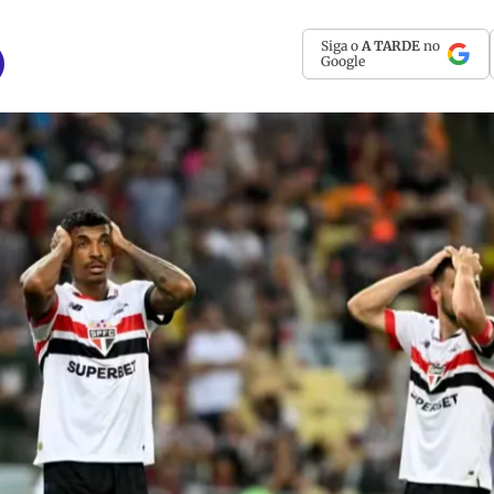
Siga o
A TARDE
no
Google