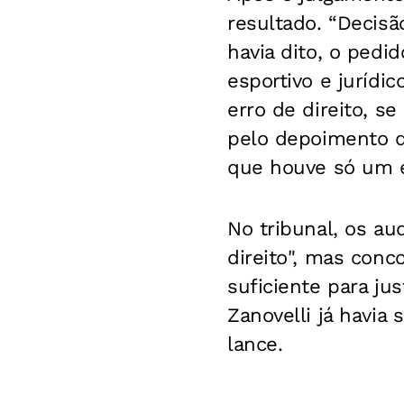
resultado. “Decisã
havia dito, o ped
esportivo e jurídi
erro de direito, se
pelo depoimento do
que houve só um e
No tribunal, os au
direito", mas con
suficiente para jus
Zanovelli já havia
lance.