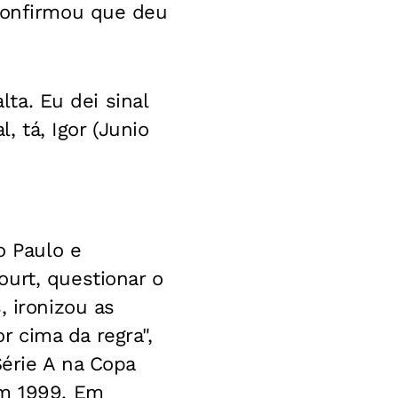
 confirmou que deu
lta. Eu dei sinal
, tá, Igor (Junio
o Paulo e
urt, questionar o
, ironizou as
 cima da regra",
Série A na Copa
em 1999. Em