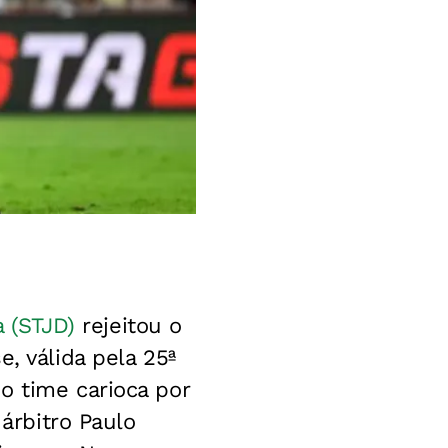
a (STJD)
rejeitou o
, válida pela 25ª
o time carioca por
 árbitro Paulo