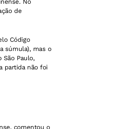
inense. No
tação de
elo Código
da súmula), mas o
o São Paulo,
 partida não foi
ense, comentou o