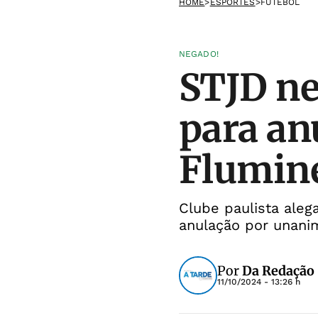
HOME
>
ESPORTES
>
FUTEBOL
NEGADO!
STJD ne
para an
Flumin
Clube paulista alega
anulação por unani
Por
Da Redação
11/10/2024 - 13:26 h