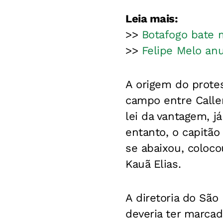
Leia mais:
>>
Botafogo bate m
>>
Felipe Melo anu
A origem do prote
campo entre Calleri
lei da vantagem, j
entanto, o capitão
se abaixou, coloco
Kauã Elias.
A diretoria do São
deveria ter marcad