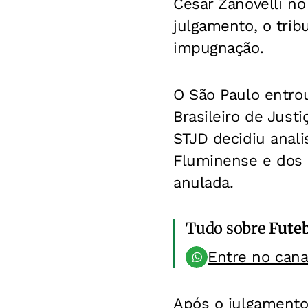
Cesar Zanovelli no
julgamento, o tribu
impugnação.
O São Paulo entro
Brasileiro de Just
STJD decidiu anali
Fluminense e dos á
anulada.
Tudo sobre
Fute
Entre no can
Após o julgamento