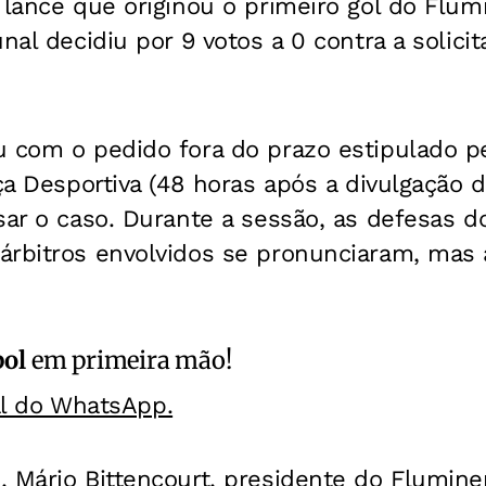
 lance que originou o primeiro gol do Flum
nal decidiu por 9 votos a 0 contra a solici
u com o pedido fora do prazo estipulado p
iça Desportiva (48 horas após a divulgação 
sar o caso. Durante a sessão, as defesas d
rbitros envolvidos se pronunciaram, mas a
bol
em primeira mão!
al do WhatsApp.
, Mário Bittencourt, presidente do Flumin