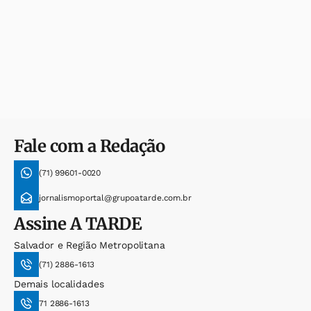
Fale com a Redação
(71) 99601-0020
jornalismoportal@grupoatarde.com.br
Assine
A TARDE
Salvador e Região Metropolitana
(71) 2886-1613
Demais localidades
71 2886-1613