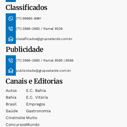
Classificados
(71) 99965-8961
(71) 2886-2683 / Ramal 8526
classificados@grupoatarde.com.br
Publicidade
(71) 2886-2683 / Ramal 8585 | 8586
publicidade@grupoatarde.com.br
Canais e Editorias
Autos
E.c. Bahia
Bahia
E.c. Vitória
Brasil
Empregos
Saúde
Gastronomia
Cineinsite
Muito
Concursos
Mundo