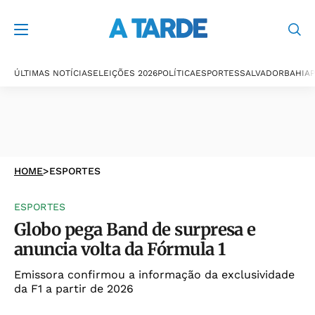
ÚLTIMAS NOTÍCIAS
ELEIÇÕES 2026
POLÍTICA
ESPORTES
SALVADOR
BAHIA
P
HOME
>
ESPORTES
ESPORTES
Globo pega Band de surpresa e
anuncia volta da Fórmula 1
Emissora confirmou a informação da exclusividade
da F1 a partir de 2026