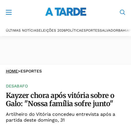
ÚLTIMAS NOTÍCIAS
ELEIÇÕES 2026
POLÍTICA
ESPORTES
SALVADOR
BAHIA
P
HOME
>
ESPORTES
DESABAFO
Kayzer chora após vitória sobre o
Galo: "Nossa família sofre junto"
Artilheiro do Vitória concedeu entrevista após a
partida deste domingo, 31