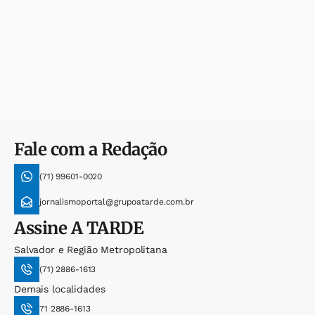
Fale com a Redação
(71) 99601-0020
jornalismoportal@grupoatarde.com.br
Assine
A TARDE
Salvador e Região Metropolitana
(71) 2886-1613
Demais localidades
71 2886-1613