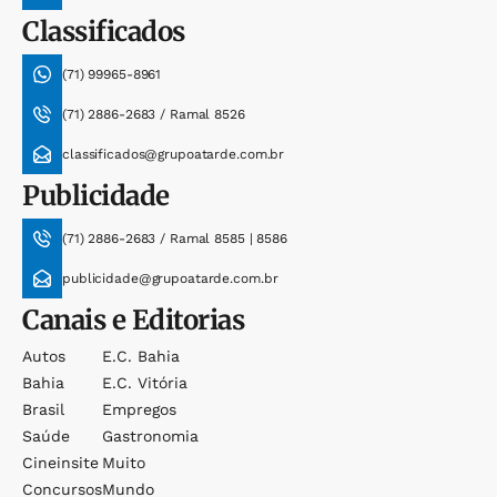
Classificados
(71) 99965-8961
(71) 2886-2683 / Ramal 8526
classificados@grupoatarde.com.br
Publicidade
(71) 2886-2683 / Ramal 8585 | 8586
publicidade@grupoatarde.com.br
Canais e Editorias
Autos
E.c. Bahia
Bahia
E.c. Vitória
Brasil
Empregos
Saúde
Gastronomia
Cineinsite
Muito
Concursos
Mundo