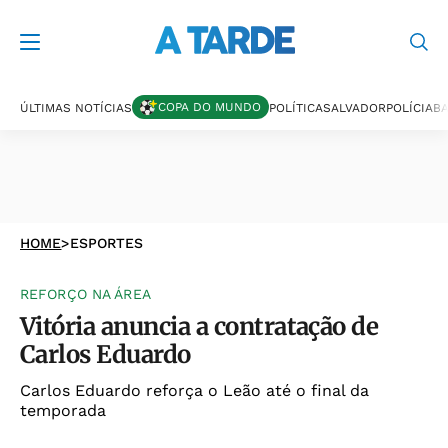
COPA DO MUNDO
ÚLTIMAS NOTÍCIAS
POLÍTICA
SALVADOR
POLÍCIA
BA
HOME
>
ESPORTES
REFORÇO NA ÁREA
Vitória anuncia a contratação de
Carlos Eduardo
Carlos Eduardo reforça o Leão até o final da
temporada