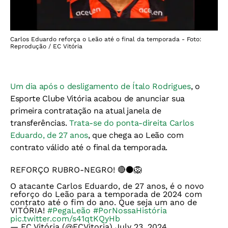
Carlos Eduardo reforça o Leão até o final da temporada - Foto:
Reprodução / EC Vitória
Um dia após o desligamento de Ítalo Rodrigues
, o
Esporte Clube Vitória acabou de anunciar sua
primeira contratação na atual janela de
transferências.
Trata-se do ponta-direita Carlos
Eduardo, de 27 anos
, que chega ao Leão com
contrato válido até o final da temporada.
REFORÇO RUBRO-NEGRO! 🔴⚫️🦁
O atacante Carlos Eduardo, de 27 anos, é o novo
reforço do Leão para a temporada de 2024 com
contrato até o fim do ano. Que seja um ano de
VITÓRIA!
#PegaLeão
#PorNossaHistória
pic.twitter.com/s41qtKQyHb
— EC Vitória (@ECVitoria)
July 23, 2024