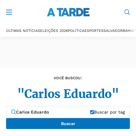
Últimas notícias
ÚLTIMAS NOTÍCIAS
ELEIÇÕES 2026
POLÍTICA
ESPORTES
SALVADOR
BAHIA
P
VOCÊ BUSCOU:
"Carlos Eduardo"
Buscar por tag
Buscar