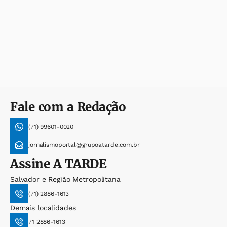
Fale com a Redação
(71) 99601-0020
jornalismoportal@grupoatarde.com.br
Assine
A TARDE
Salvador e Região Metropolitana
(71) 2886-1613
Demais localidades
71 2886-1613