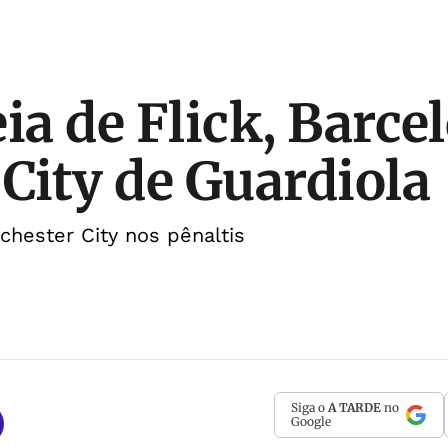
ia de Flick, Barce
 City de Guardiola
hester City nos pênaltis
Siga o
A TARDE
no
Google