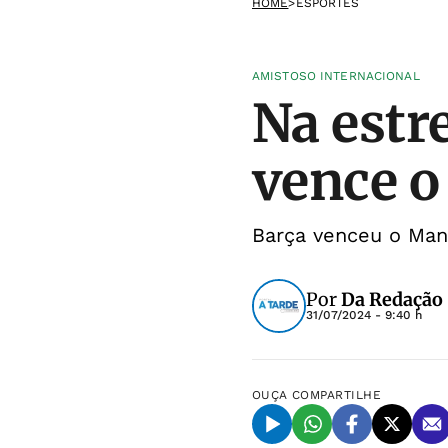
HOME
>
ESPORTES
AMISTOSO INTERNACIONAL
Na estre
vence o
Barça venceu o Manc
Por
Da Redação
31/07/2024 - 9:40 h
OUÇA
COMPARTILHE