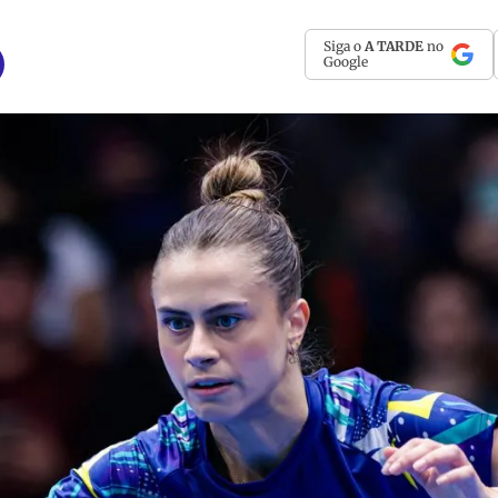
Siga o
A TARDE
no
Google