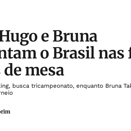
 Hugo e Bruna
ntam o Brasil nas 
s de mesa
nking, busca tricampeonato, enquanto Bruna T
rneio
orim