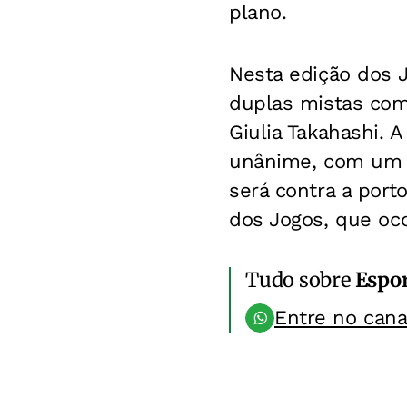
plano.
Nesta edição dos 
duplas mistas com 
Giulia Takahashi. 
unânime, com um pl
será contra a port
dos Jogos, que oc
Tudo sobre
Espo
Entre no can