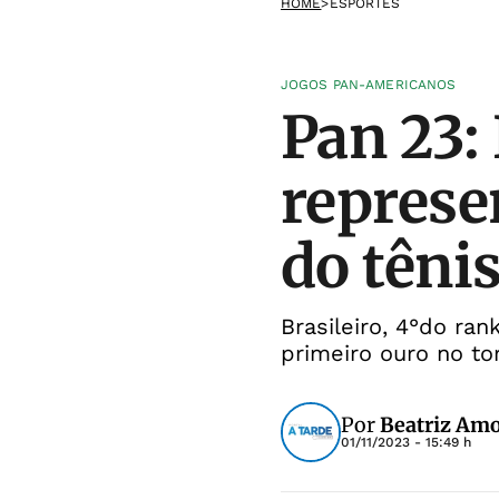
HOME
>
ESPORTES
JOGOS PAN-AMERICANOS
Pan 23:
represe
do têni
Brasileiro, 4°do ra
primeiro ouro no to
Por
Beatriz Am
01/11/2023 - 15:49 h