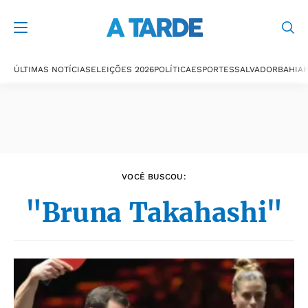
Últimas notícias
ÚLTIMAS NOTÍCIAS
ELEIÇÕES 2026
POLÍTICA
ESPORTES
SALVADOR
BAHIA
P
VOCÊ BUSCOU:
"Bruna Takahashi"