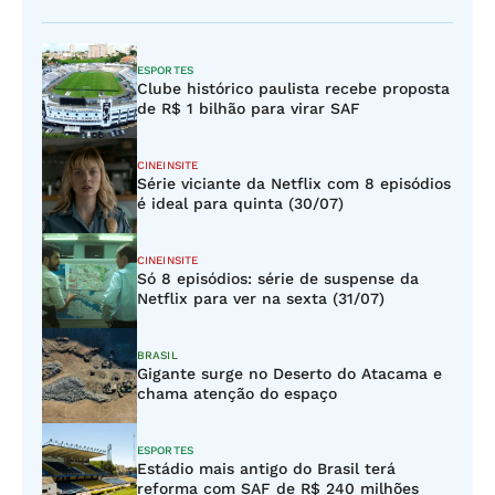
ESPORTES
Clube histórico paulista recebe proposta
de R$ 1 bilhão para virar SAF
CINEINSITE
Série viciante da Netflix com 8 episódios
é ideal para quinta (30/07)
CINEINSITE
Só 8 episódios: série de suspense da
Netflix para ver na sexta (31/07)
BRASIL
Gigante surge no Deserto do Atacama e
chama atenção do espaço
ESPORTES
Estádio mais antigo do Brasil terá
reforma com SAF de R$ 240 milhões