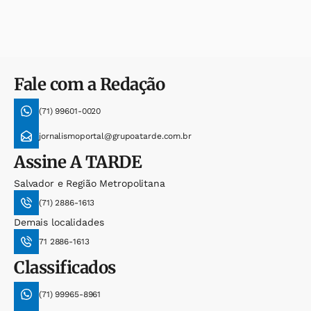
Fale com a Redação
(71) 99601-0020
jornalismoportal@grupoatarde.com.br
Assine
A TARDE
Salvador e Região Metropolitana
(71) 2886-1613
Demais localidades
71 2886-1613
Classificados
(71) 99965-8961