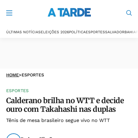
ÚLTIMAS NOTÍCIAS
ELEIÇÕES 2026
POLÍTICA
ESPORTES
SALVADOR
BAHIA
P
HOME
>
ESPORTES
ESPORTES
Calderano brilha no WTT e decide
ouro com Takahashi nas duplas
Tênis de mesa brasileiro segue vivo no WTT