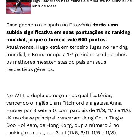
Hugo Calderano bate chinês e é finalista no Mundial de
Tênis de Mesa
Caso ganhem a disputa na Eslovênia,
terão uma
subida significativa em suas pontuações no ranking
mundial, já que o torneio vale 600 pontos.
Atualmente, Hugo está em terceiro lugar no ranking
mundial, e Bruna ocupa a 17ª posição, sendo ambos
os melhores mesatenistas do país em seus
respectivos gêneros.
No WTT, a dupla começou nas qualificatórias,
vencendo
o inglês Liam Pitchford e a galesa Anna
Hursey por 3 sets a 0, com parciais de 11/9, 11/5 e 11/6.
Já na chave principal, venceram Jong Chun Ting e
Doo Hoi Kem, de Hong Kong,
dupla número 3 no
ranking mundial,
por 3 a 1 (11/6, 9/11, 11/5 e 11/8).