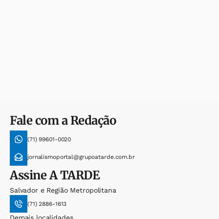
Fale com a Redação
(71) 99601-0020
jornalismoportal@grupoatarde.com.br
Assine
A TARDE
Salvador e Região Metropolitana
(71) 2886-1613
Demais localidades