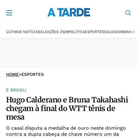
ÚLTIMAS NOTÍCIAS
ELEIÇÕES 2026
POLÍTICA
ESPORTES
SALVADOR
BAHIA
P
HOME
>
ESPORTES
É BRASIL!
Hugo Calderano e Bruna Takahashi
chegam à final do WTT tênis de
mesa
O casal disputa a medalha de ouro neste domingo
contra a dupla cabeça de chave número um da