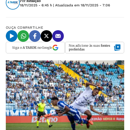
Por
Redação
18/11/2025 - 6:45 h
| Atualizada em
18/11/2025 - 7:06
OUÇA
COMPARTILHE
Nos adicione às suas
fontes
Siga o
A TARDE
no Google
preferidas