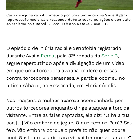
Caso de injúria racial cometido por uma torcedora na Série B gera
repercussão nacional e reacende debate sobre punições e combate
ao racismo no futebol. - Foto: Fabiano Rateke / Avaí F.C
O episódio de injúria racial e xenofobia registrado
durante Avaí x
Remo
, pela 37ª rodada da
Série B
,
segue repercutindo após a divulgação de um vídeo
em que uma torcedora avaiana profere ofensas
contra torcedores paraenses. A partida ocorreu no
último sábado, na Ressacada, em Florianópolis.
Nas imagens, a mulher aparece acompanhada por
outros torcedores enquanto dirige ataques à torcida
visitante. Entre as falas captadas, ela diz: “Olha a tua
cor. [...] Vão embora de jegue. O que tem no Pará? Seu
feio. Vão embora porque o prefeito não quer pobre
aqui. Gastou o salário para vir, vai ter que voltar a pé”.