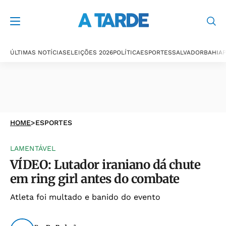
ÚLTIMAS NOTÍCIAS
ELEIÇÕES 2026
POLÍTICA
ESPORTES
SALVADOR
BAHIA
P
HOME
>
ESPORTES
LAMENTÁVEL
VÍDEO: Lutador iraniano dá chute
em ring girl antes do combate
Atleta foi multado e banido do evento