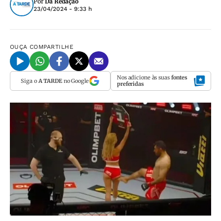
Por
Da Redação
23/04/2024 - 9:33 h
OUÇA
COMPARTILHE
Nos adicione às suas
fontes
Siga o
A TARDE
no Google
preferidas