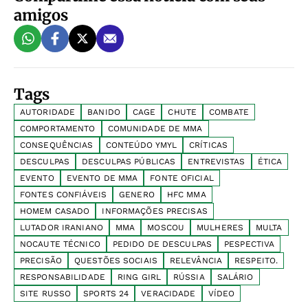
amigos
Tags
AUTORIDADE
BANIDO
CAGE
CHUTE
COMBATE
COMPORTAMENTO
COMUNIDADE DE MMA
CONSEQUÊNCIAS
CONTEÚDO YMYL
CRÍTICAS
DESCULPAS
DESCULPAS PÚBLICAS
ENTREVISTAS
ÉTICA
EVENTO
EVENTO DE MMA
FONTE OFICIAL
FONTES CONFIÁVEIS
GENERO
HFC MMA
HOMEM CASADO
INFORMAÇÕES PRECISAS
LUTADOR IRANIANO
MMA
MOSCOU
MULHERES
MULTA
NOCAUTE TÉCNICO
PEDIDO DE DESCULPAS
PESPECTIVA
PRECISÃO
QUESTÕES SOCIAIS
RELEVÂNCIA
RESPEITO.
RESPONSABILIDADE
RING GIRL
RÚSSIA
SALÁRIO
SITE RUSSO
SPORTS 24
VERACIDADE
VÍDEO