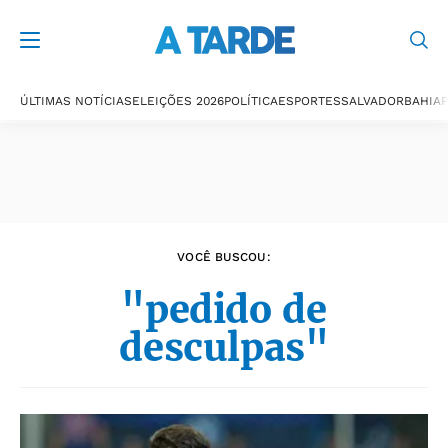
Últimas notícias
ÚLTIMAS NOTÍCIAS
ELEIÇÕES 2026
POLÍTICA
ESPORTES
SALVADOR
BAHIA
P
VOCÊ BUSCOU:
"pedido de
desculpas"