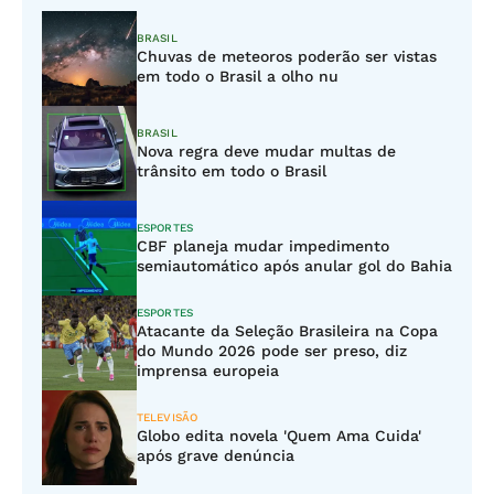
BRASIL
Chuvas de meteoros poderão ser vistas
em todo o Brasil a olho nu
BRASIL
Nova regra deve mudar multas de
trânsito em todo o Brasil
ESPORTES
CBF planeja mudar impedimento
semiautomático após anular gol do Bahia
ESPORTES
Atacante da Seleção Brasileira na Copa
do Mundo 2026 pode ser preso, diz
imprensa europeia
TELEVISÃO
Globo edita novela 'Quem Ama Cuida'
após grave denúncia