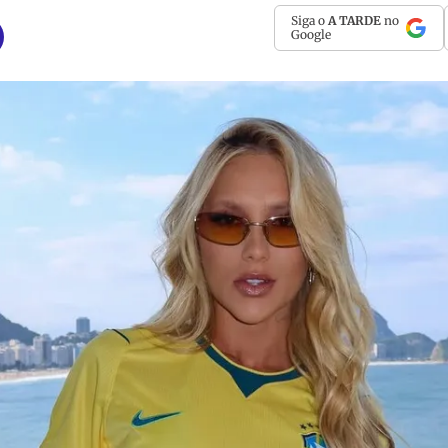
Siga o
A TARDE
no
Google