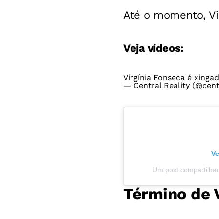
Até o momento, Vir
Veja vídeos:
Virgínia Fonseca é xinga
— Central Reality (@cent
Ve
Um post compartilha
Término de Vi