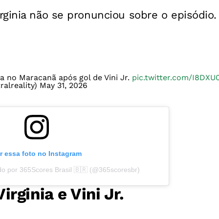
ginia não se pronunciou sobre o episódio.
da no Maracanã após gol de Vini Jr.
pic.twitter.com/I8DXU0
ralreality)
May 31, 2026
r essa foto no Instagram
do por 365Scores Brasil 🇧🇷 (@365scoresbr)
rginia e Vini Jr.