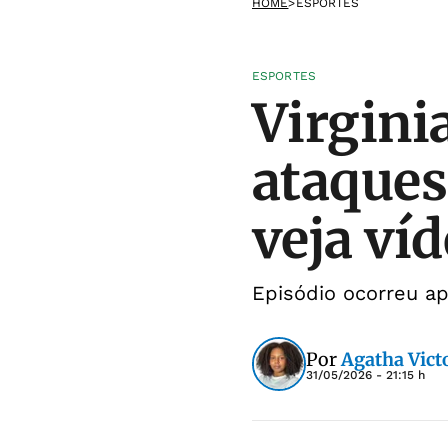
HOME
>
ESPORTES
ESPORTES
Virgini
ataques
veja ví
Episódio ocorreu ap
Por
Agatha Victo
31/05/2026 - 21:15 h