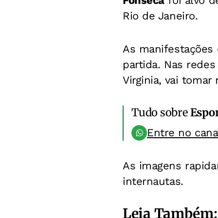
Fonseca
foi alvo d
Rio de Janeiro.
As manifestações
partida.
Nas redes 
Virginia, vai tomar 
Tudo sobre
Espo
Entre no can
As imagens rapida
internautas.
Leia Também: