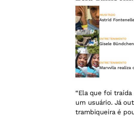
INUSITADO
Astrid Fontenell
ENTRETENIMENTO
Gisele Bündchen
ENTRETENIMENTO
Marvvila realiza
“Ela que foi traíd
um usuário. Já ou
trambiqueira é pou