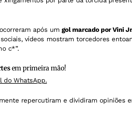
e xingamentos por parte da torcida presen
 ocorreram após um
gol marcado por Vini Jr
sociais, vídeos mostram torcedores entoan
no c*”.
rtes
em primeira mão!
al do WhatsApp.
mente repercutiram e dividiram opiniões e