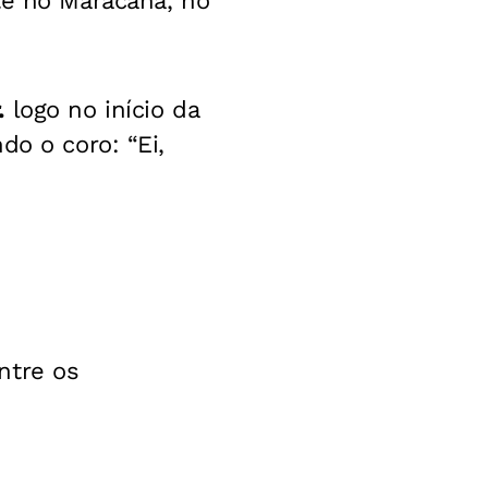
te no Maracanã, no
.
logo no início da
do o coro: “Ei,
ntre os