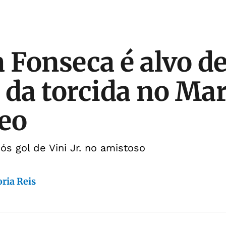
a Fonseca é alvo d
 da torcida no Ma
deo
ós gol de Vini Jr. no amistoso
ria Reis