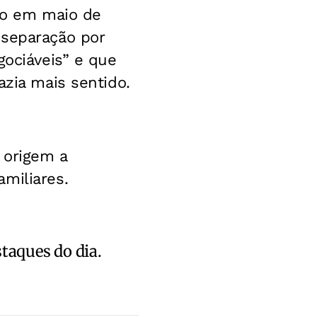
nto em maio de
 separação por
gociáveis” e que
azia mais sentido.
 origem a
miliares.
staques do dia.