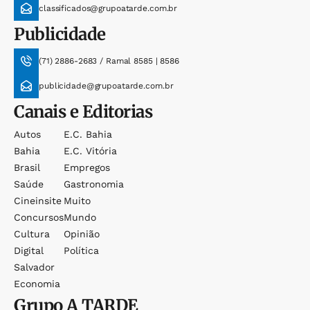
classificados@grupoatarde.com.br
Publicidade
(71) 2886-2683 / Ramal 8585 | 8586
publicidade@grupoatarde.com.br
Canais e Editorias
Autos
E.c. Bahia
Bahia
E.c. Vitória
Brasil
Empregos
Saúde
Gastronomia
Cineinsite
Muito
Concursos
Mundo
Cultura
Opinião
Digital
Política
Salvador
Economia
Grupo
A TARDE