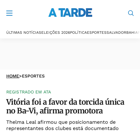
ÚLTIMAS NOTÍCIAS
ELEIÇÕES 2026
POLÍTICA
ESPORTES
SALVADOR
BAHIA
P
HOME
>
ESPORTES
REGISTRADO EM ATA
Vitória foi a favor da torcida única
no Ba-Vi, afirma promotora
Thelma Leal afirmou que posicionamento de
representantes dos clubes está documentado