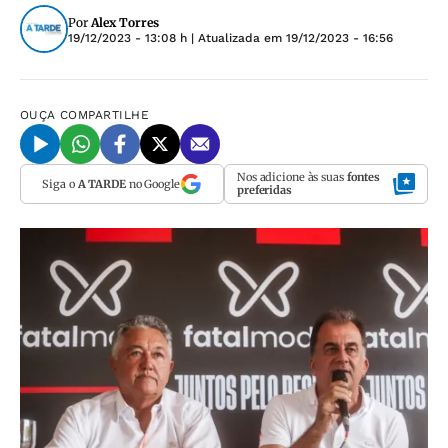
Por
Alex Torres
19/12/2023 - 13:08 h
| Atualizada em
19/12/2023 - 16:56
OUÇA
COMPARTILHE
Nos adicione às suas
fontes
Siga o
A TARDE
no Google
preferidas