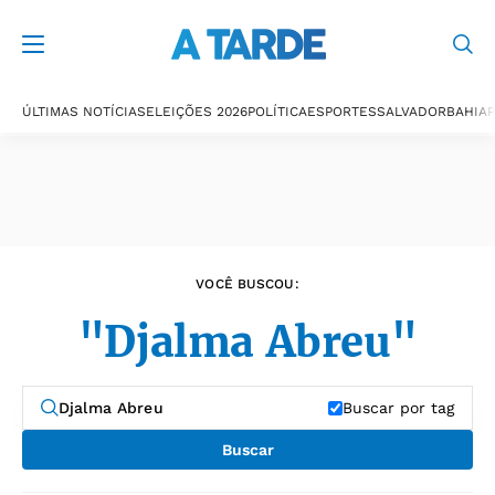
Últimas notícias
ÚLTIMAS NOTÍCIAS
ELEIÇÕES 2026
POLÍTICA
ESPORTES
SALVADOR
BAHIA
P
VOCÊ BUSCOU:
"Djalma Abreu"
Buscar por tag
Buscar